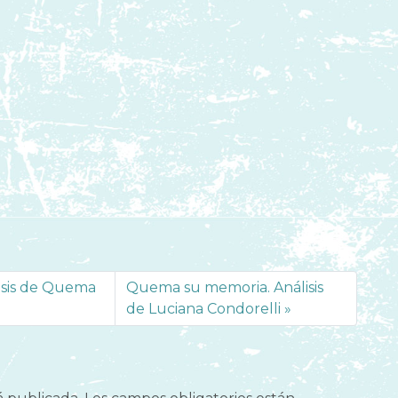
lisis de Quema
Quema su memoria. Análisis
de Luciana Condorelli